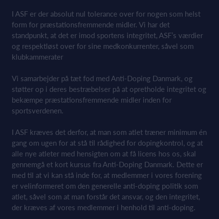
I ASF er der absolut nul tolerance over for nogen som helst
form for præstationsfremmende midler. Vi har det
standpunkt, at det er imod sportens integritet, ASF’s værdier
og respektløst over for sine medkonkurrenter, såvel som
klubkammerater
Vi samarbejder på tæt fod med Anti-Doping Danmark, og
støtter op i deres bestræbelser på at opretholde integritet og
bekæmpe præstationsfremmende midler inden for
sportsverdenen.
I ASF kræves det derfor, at man som atlet træner minimum én
gang om ugen for at stå til rådighed for dopingkontrol, og at
alle nye atleter med hensigten om at få licens hos os, skal
gennemgå et kort kursus fra Anti-Doping Danmark. Dette er
med til at vi kan stå inde for, at medlemmer i vores forening
er velinformeret om den generelle anti-doping politik som
atlet, såvel som at man forstår det ansvar, og den integritet,
der kræves af vores medlemmer i henhold til anti-doping.